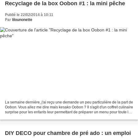
Recyclage de la box Oobon #1 : la mini pêche
Publié le 22/02/2014 à 10:11
Par
lilounonette
La semaine dernière, j'ai reçu une demande un peu particulière de la part de
Oobon. Vous allez me dire mais kesako Oobon ? Il s'agit d'un coffret culinaire
surprise pour les enfants leur permettant de préparer un menu pour toute la
famille et découvrir...
DIY DECO pour chambre de pré ado : un emploi