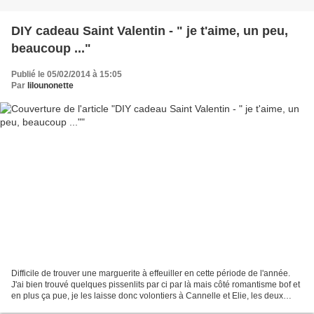
DIY cadeau Saint Valentin - " je t'aime, un peu,
beaucoup ..."
Publié le 05/02/2014 à 15:05
Par
lilounonette
Difficile de trouver une marguerite à effeuiller en cette période de l'année.
J'ai bien trouvé quelques pissenlits par ci par là mais côté romantisme bof et
en plus ça pue, je les laisse donc volontiers à Cannelle et Elie, les deux
lapines de la maison...