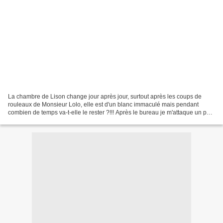
La chambre de Lison change jour après jour, surtout après les coups de
rouleaux de Monsieur Lolo, elle est d'un blanc immaculé mais pendant
combien de temps va-t-elle le rester ?!!! Après le bureau je m'attaque un peu
à la déco car c'est bien joli le...