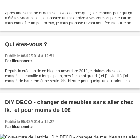
Après une semaine et demi sans voix ou presque ( j'en connais pour qui ça
a été les vacances !!! ) et boostée un max grâce à vos coms et par le fait de
vous connaître un peu mieux, je vous propose l'avant dernière bidouille pour
la Saint Valentin : un...
Qui êtes-vous ?
Publié le 06/02/2014 à 12:51
Par
lilounonette
Depuis la création de ce blog en novembre 2011, certaines choses ont
changé : je travaille à temps plein, mes filles ont grandi ( et j'ai vieilli ), j'ai
changé de bannière ( une seule fois, bizarre pour quelqu'un qui adore les
changements, par contre...
DIY DECO - changer de meubles sans aller chez
Ik.. et pour moins de 10€
Publié le 05/02/2014 à 16:27
Par
lilounonette