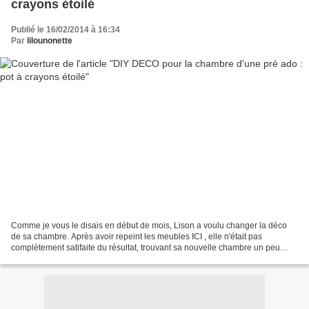
crayons étoilé
Publié le 16/02/2014 à 16:34
Par
lilounonette
Comme je vous le disais en début de mois, Lison a voulu changer la déco
de sa chambre. Après avoir repeint les meubles ICI , elle n'était pas
complètement satifaite du résultat, trouvant sa nouvelle chambre un peu
vide. J'ai donc commencé la longue série...