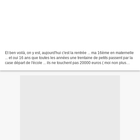
Et ben voilà, on y est, aujourd'hui c'est la rentrée ... ma 16ème en maternelle
... et oui 16 ans que toutes les années une trentaine de petits passent par la
case départ de l'école ... ils ne touchent pas 20000 euros ( moi non plus
d'ailleurs, c'est...