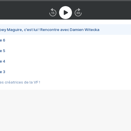
bey Maguire, c'est lui ! Rencontre avec Damien Witecka
e 6
e 5
e 4
e 3
s créatrices de la VF !
e 2
e 1
e Mektoub My Love arrive enfin ! Rencontre avec Shaïn Boumedine et Sal
i : après Toni en famille