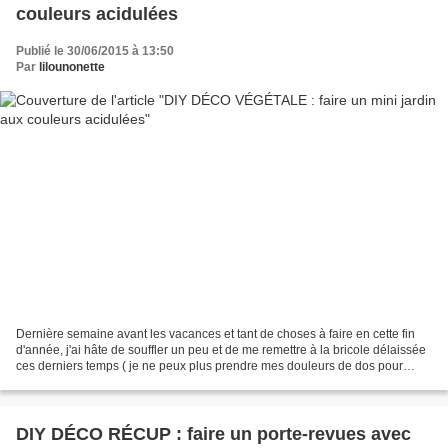
couleurs acidulées
Publié le 30/06/2015 à 13:50
Par
lilounonette
Dernière semaine avant les vacances et tant de choses à faire en cette fin
d'année, j'ai hâte de souffler un peu et de me remettre à la bricole délaissée
ces derniers temps ( je ne peux plus prendre mes douleurs de dos pour
excuse, il y a une semaine...
DIY DÉCO RÉCUP : faire un porte-revues avec