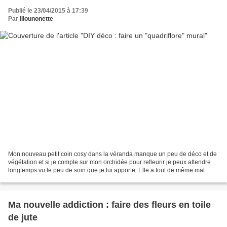
Publié le 23/04/2015 à 17:39
Par
lilounonette
Mon nouveau petit coin cosy dans la véranda manque un peu de déco et de
végétation et si je compte sur mon orchidée pour refleurir je peux attendre
longtemps vu le peu de soin que je lui apporte. Elle a tout de même mal
vécu le fait que je plante une...
Ma nouvelle addiction : faire des fleurs en toile
de jute