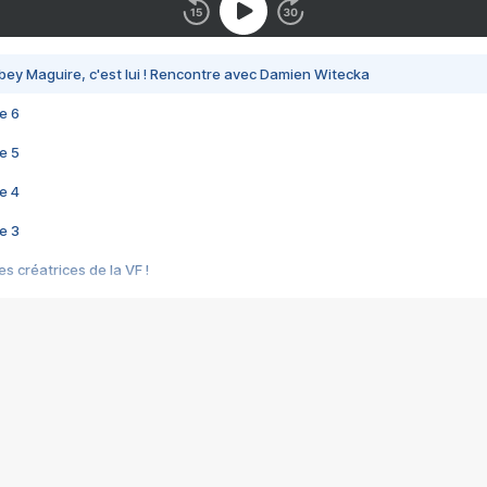
bey Maguire, c'est lui ! Rencontre avec Damien Witecka
e 6
e 5
e 4
e 3
s créatrices de la VF !
e 2
e 1
e Mektoub My Love arrive enfin ! Rencontre avec Shaïn Boumedine et Sal
i : après Toni en famille
elle réalise le bouleversant Dites lui que je l'aime