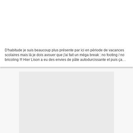
D'habitude je suis beaucoup plus présente par ici en période de vacances
scolaires mais là je dois avouer que j'ai fait un méga break : no footing / no
bricoling !!! Hier Lison a eu des envies de pâte autodurcissante et puis ça
commence comme ça et on...