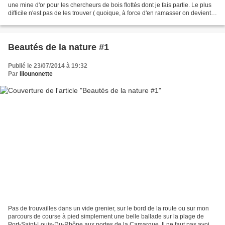
une mine d'or pour les chercheurs de bois flottés dont je fais partie. Le plus
difficile n'est pas de les trouver ( quoique, à force d'en ramasser on devient
difficile, on a toujours...
Beautés de la nature #1
Publié le 23/07/2014 à 19:32
Par
lilounonette
Pas de trouvailles dans un vide grenier, sur le bord de la route ou sur mon
parcours de course à pied simplement une belle ballade sur la plage de
Port-Saint-Louis-Du-Rhône aux portes de la Camargue. Il ne faut pas avoir