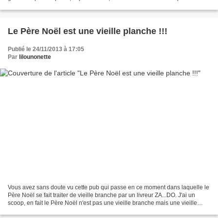
Un grand morceau...
Le Père Noël est une vieille planche !!!
Publié le 24/11/2013 à 17:05
Par
lilounonette
Vous avez sans doute vu cette pub qui passe en ce moment dans laquelle le
Père Noël se fait traiter de vieille branche par un livreur ZA...DO. J'ai un
scoop, en fait le Père Noël n'est pas une vieille branche mais une vieille
planche, jugez plutôt : Tu...