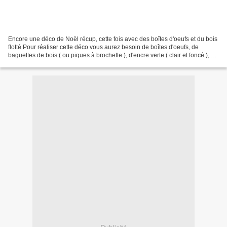
Encore une déco de Noël récup, cette fois avec des boîtes d'oeufs et du bois
flotté Pour réaliser cette déco vous aurez besoin de boîtes d'oeufs, de
baguettes de bois ( ou piques à brochette ), d'encre verte ( clair et foncé ), de
sel fin et de paillettes...