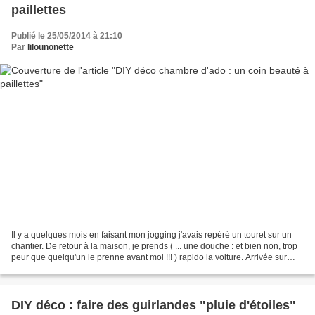
paillettes
Publié le 25/05/2014 à 21:10
Par
lilounonette
Il y a quelques mois en faisant mon jogging j'avais repéré un touret sur un
chantier. De retour à la maison, je prends ( ... une douche : et bien non, trop
peur que quelqu'un le prenne avant moi !!! ) rapido la voiture. Arrivée sur
place je tombe sur...
DIY déco : faire des guirlandes "pluie d'étoiles"