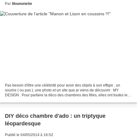
Par
lilounonette
Pas besoin d'être une célébrité pour avoir des objets à son effigie : un
sourire ( ou pas ), une photo et un site que je viens de découvrir : MY
DESIGN . Pour parfaire la déco des chambres des filles, elles ont toutes les
deux eu envie d'un coussin personnalisé...
DIY déco chambre d'ado : un triptyque
léopardesque
Publié le 04/05/2014 à 18:52