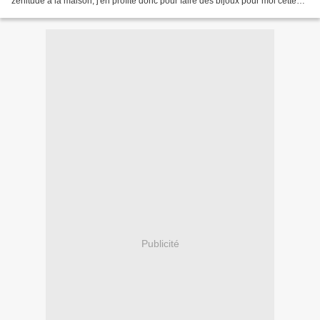
zénitude à la maison, j'en profite donc pour faire des bijoux pour moi cette
fois, sauf que désormais...
Publicité