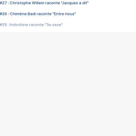
#27 : Christophe Willem raconte "Jacques a dit"
#26 : Chimène Badi raconte "Entre nous"
#25 : Indochine raconte "3e sexe"
#24 : Zaho raconte "C'est chelou"
#23 : Patrick Bruel raconte "Au café des délices"
#22 : Kyo raconte "Le chemin"
#21 : Nolwenn Leroy raconte "Cassé"
#20 : Patrick Hernandez raconte "Born to be alive"
#19 : Lorie raconte "Près de moi"
#18 : Michael Jones raconte "A nos actes manqués" (avec Jean-Jacque
#17 : Khaled raconte "Aïcha"
#16 : Corneille raconte "Parce qu'on vient de loin"
#15 : Indochine raconte "L'aventurier"