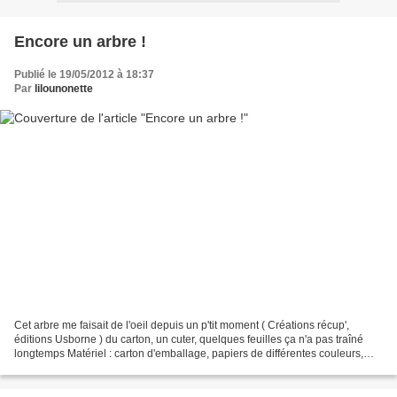
Encore un arbre !
Publié le 19/05/2012 à 18:37
Par
lilounonette
Cet arbre me faisait de l'oeil depuis un p'tit moment ( Créations récup',
éditions Usborne ) du carton, un cuter, quelques feuilles ça n'a pas traîné
longtemps Matériel : carton d'emballage, papiers de différentes couleurs,
tissu, allumettes, colle en...