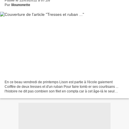
Publié le 12/05/2012 à 07:26
Par
lilounonette
En ce beau vendredi de printemps Lison est partie à l'école gaiement
Coiffée de deux tresses et d'un ruban Pour faire tomb er ses courtisans ...
l'histoire ne dit pas combien son filet en compta car à cet âge-là le seul
prince c'est PAPA !...