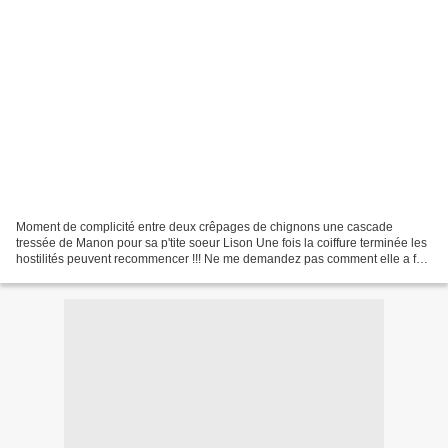
Moment de complicité entre deux crêpages de chignons une cascade
tressée de Manon pour sa p'tite soeur Lison Une fois la coiffure terminée les
hostilités peuvent recommencer !!! Ne me demandez pas comment elle a fait
Elle ne veut rien cracher