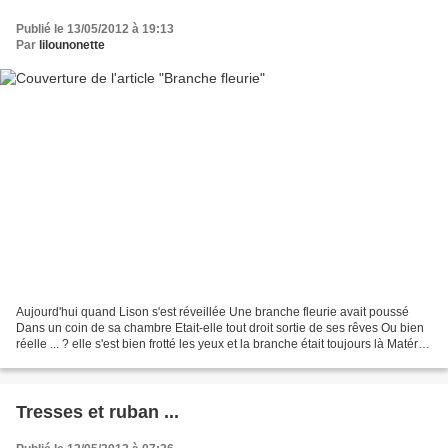
Publié le 13/05/2012 à 19:13
Par
lilounonette
Aujourd'hui quand Lison s'est réveillée Une branche fleurie avait poussé
Dans un coin de sa chambre Etait-elle tout droit sortie de ses rêves Ou bien
réelle ... ? elle s'est bien frotté les yeux et la branche était toujours là Matériel
: papier cartonné...
Tresses et ruban ...