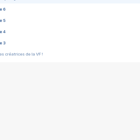
e 6
e 5
e 4
e 3
s créatrices de la VF !
e 2
e 1
e Mektoub My Love arrive enfin ! Rencontre avec Shaïn Boumedine et Sal
i : après Toni en famille
elle réalise le bouleversant Dites lui que je l'aime
ais ! Rencontre autour de Vie privée de Rebecca Zlotowski
 de Marguerite, Grave... Rencontre avec Ella Rumpf