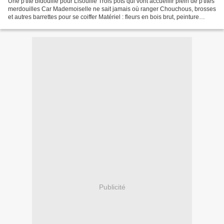
Une p'tite bidouille pour Lisouille Trois pots qui vont accueillir plein de p'tites
merdouilles Car Mademoiselle ne sait jamais où ranger Chouchous, brosses
et autres barrettes pour se coiffer Matériel : fleurs en bois brut, peinture
acrylique ( ici ivoire,...
Publicité