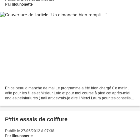
Par
lilounonette
En ce beau dimanche de mai Le programme a été bien chargé Ce matin,
vélo pour les filles et M'sieur Lolo et pour moi course à pied cet après-midi
ongles peinturlurés ( nail art devrais-je dire ! Merci Laura pour tes conseils
avisés ) libellules qui veulent...
P'tits essais de coiffure
Publié le 27/05/2012 à 07:38
Par
lilounonette