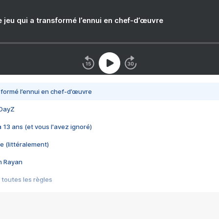
e jeu qui a transformé l’ennui en chef-d’œuvre
nsformé l’ennui en chef-d’œuvre
 DayZ
 a 13 ans (et vous l'avez ignoré)
e (littéralement)
im Rayan
 toutes les règles
s les jeux vidéo
us choquant de Rockstar ? - Le scandale BULLY