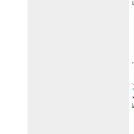
P
T
V
2