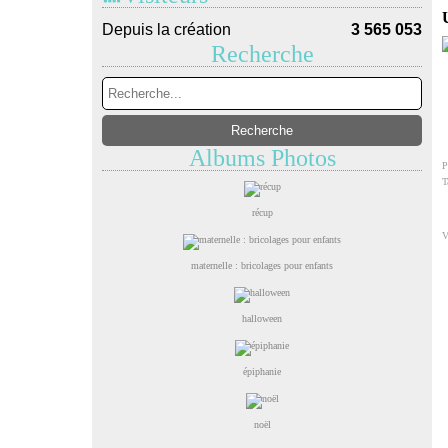
Depuis la création
3 565 053
Recherche
Albums Photos
P
T
récup
V
maternelle : bricolages pour enfants
halloween
épiphanie
noël