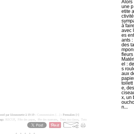
Alors
une p
etite 
ctivité
symp
à fair
avec l
es en
ants :
des t
mpon
fleurs
Matér
el : d
s roul
aux d
papie
toilett
e, de
cisea
x, un 
ouch
n...
osté par lilounonette à 19:19 -
Commentaires [
…
]
- Permalien [
#
]
ags:
RECUP
,
Fête des papas
,
fête des mamans
,
Dans ma classe
,
Tuto