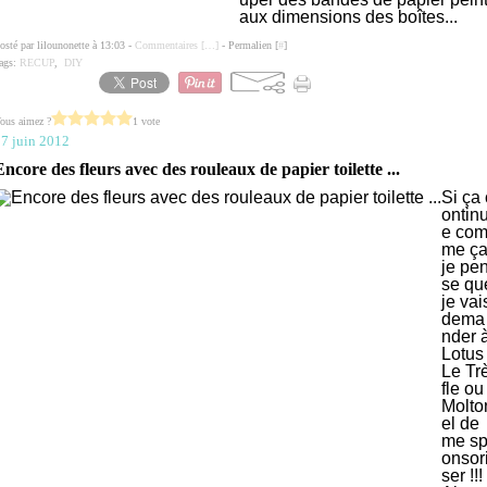
aux dimensions des boîtes...
osté par lilounonette à 13:03 -
Commentaires [
…
]
- Permalien [
#
]
ags:
RECUP
,
DIY
ous aimez ?
1 vote
7 juin 2012
Encore des fleurs avec des rouleaux de papier toilette ...
Si ça 
ontin
e co
me ç
je pe
se qu
je vai
dema
nder 
Lotus 
Le Tr
fle ou
Molto
el de
me s
onsor
ser !!!