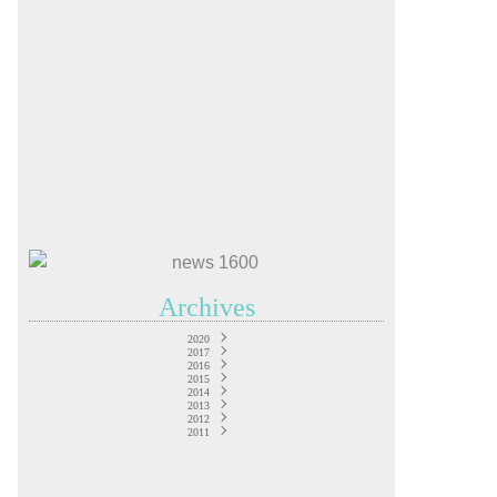
Archives
2020
2017
Mars
(2)
Septembre
2016
(2)
2015
Décembre
Mai
(2)
(1)
Décembre
Novembre
2014
Mars
(1)
(13)
(5)
Novembre
Décembre
2013
Octobre
Février
(3)
(1)
(31)
(10)
Novembre
Septembre
2012
Décembre
Octobre
(16)
(11)
(8)
(1)
Novembre
Septembre
2011
Décembre
Octobre
Août
(2)
(12)
(11)
(9)
(4)
Décembre
Septembre
Novembre
Octobre
Avril
Août
(1)
(7)
(11)
(30)
(9)
(1)
Novembre
Septembre
Octobre
Février
Juillet
Août
(7)
(6)
(11)
(4)
(10)
(1)
Septembre
Octobre
Janvier
Juillet
Août
Juin
(7)
(7)
(7)
(2)
(1)
(3)
Juillet
Août
Juin
Mai
(8)
(3)
(5)
(4)