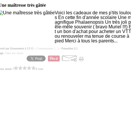
Une maîtresse très gâtée
Voici les cadeaux de mes p'tits loulo
s En cette fin d'année scolaire Une 
agnifique Phalaenopsis Un très joli p
êle-mêle souvenir ( bravo Muriel !!!) 
t un bon d'achat pour acheter un VT
ou renouveler ma tenue de course à
pied Merci à tous les parents...
osté par lilounonette à 13:11 -
Commentaires [
…
]
- Permalien [
#
]
ags:
Dans ma classe
ous aimez ?
0 vote