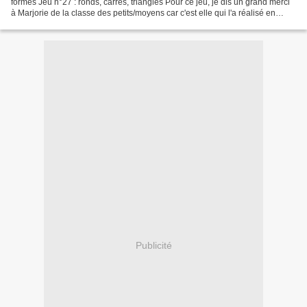
formes Jeu n°27 : ronds, carrés, triangles Pour ce jeu, je dis un grand merci
à Marjorie de la classe des petits/moyens car c'est elle qui l'a réalisé en
double exemplaire pour...
Publicité