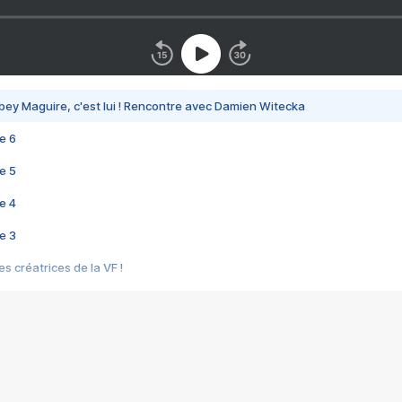
bey Maguire, c'est lui ! Rencontre avec Damien Witecka
e 6
e 5
e 4
e 3
s créatrices de la VF !
e 2
e 1
e Mektoub My Love arrive enfin ! Rencontre avec Shaïn Boumedine et Sal
i : après Toni en famille