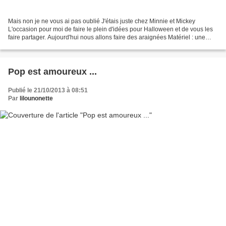
Mais non je ne vous ai pas oublié J'étais juste chez Minnie et Mickey
L'occasion pour moi de faire le plein d'idées pour Halloween et de vous les
faire partager. Aujourd'hui nous allons faire des araignées Matériel : une
paire de mi-bas noirs ou de collants...
Pop est amoureux ...
Publié le 21/10/2013 à 08:51
Par
lilounonette