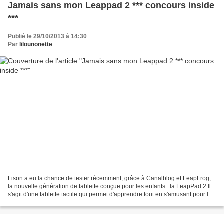
Jamais sans mon Leappad 2 *** concours inside
***
Publié le 29/10/2013 à 14:30
Par
lilounonette
Lison a eu la chance de tester récemment, grâce à Canalblog et LeapFrog,
la nouvelle génération de tablette conçue pour les enfants : la LeapPad 2 Il
s'agit d'une tablette tactile qui permet d'apprendre tout en s'amusant pour les
enfants de 3 à 9 ans....