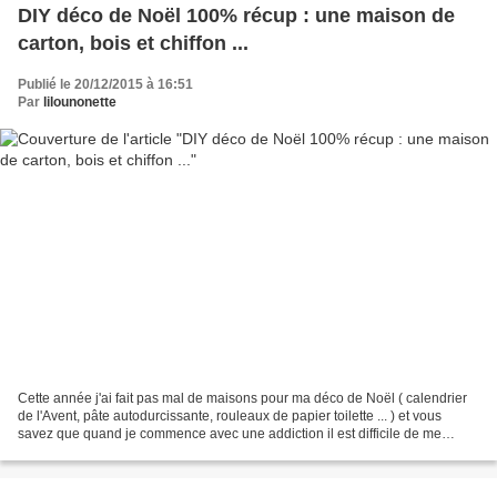
DIY déco de Noël 100% récup : une maison de
carton, bois et chiffon ...
Publié le 20/12/2015 à 16:51
Par
lilounonette
Cette année j'ai fait pas mal de maisons pour ma déco de Noël ( calendrier
de l'Avent, pâte autodurcissante, rouleaux de papier toilette ... ) et vous
savez que quand je commence avec une addiction il est difficile de me
freiner mais je pense que celle-ci...