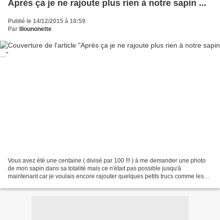
Après ça je ne rajoute plus rien à notre sapin ...
Publié le 14/12/2015 à 18:59
Par
lilounonette
Vous avez été une centaine ( divisé par 100 !!! ) à me demander une photo
de mon sapin dans sa totalité mais ce n'était pas possible jusqu'à
maintenant car je voulais encore rajouter quelques petits trucs comme les
étiquettes que je n'avais pas eu le...