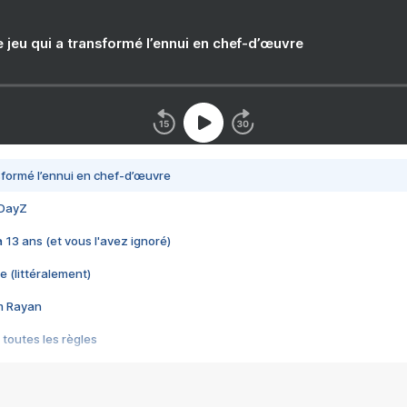
e jeu qui a transformé l’ennui en chef-d’œuvre
nsformé l’ennui en chef-d’œuvre
 DayZ
 a 13 ans (et vous l'avez ignoré)
e (littéralement)
im Rayan
 toutes les règles
s les jeux vidéo
us choquant de Rockstar ? - Le scandale BULLY