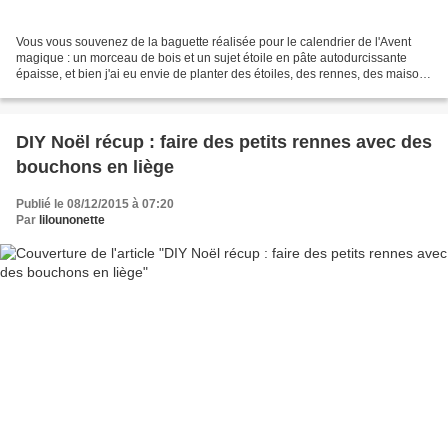
Vous vous souvenez de la baguette réalisée pour le calendrier de l'Avent
magique : un morceau de bois et un sujet étoile en pâte autodurcissante
épaisse, et bien j'ai eu envie de planter des étoiles, des rennes, des maisons
et franchement moi qui n'ai...
DIY Noël récup : faire des petits rennes avec des
bouchons en liège
Publié le 08/12/2015 à 07:20
Par
lilounonette