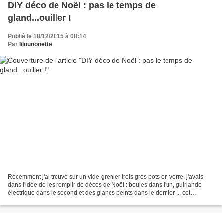
DIY déco de Noël : pas le temps de
gland...ouiller !
Publié le 18/12/2015 à 08:14
Par
lilounonette
Récemment j'ai trouvé sur un vide-grenier trois gros pots en verre, j'avais
dans l'idée de les remplir de décos de Noël : boules dans l'un, guirlande
électrique dans le second et des glands peints dans le dernier ... cet
automne j'avais tout prévu en...