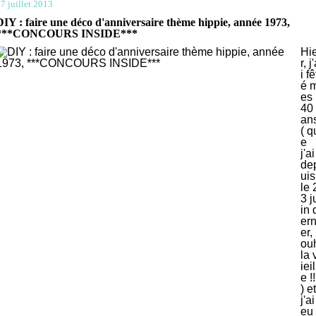
7 juillet 2013
DIY : faire une déco d'anniversaire thème hippie, année 1973,
***CONCOURS INSIDE***
Hi
r, j
i fê
é 
es
40
an
( q
e
j'ai
de
uis
le 
3 j
in 
ern
er,
ou
la 
ieil
e !!
) et
j'ai
eu