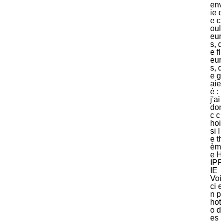
en
ie 
e c
oul
eu
s, 
e fl
eu
s, 
e g
aie
é :
j'ai
do
c c
hoi
si l
e t
èm
e 
IP
IE
Vo
ci 
n p
hot
o d
es 