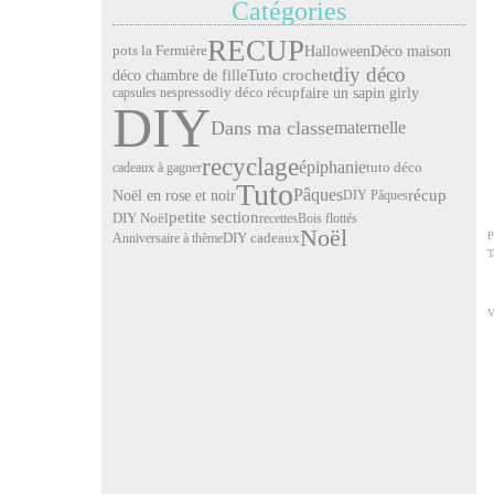
Catégories
RECUP
pots la Fermière
Halloween
Déco maison
diy déco
Tuto crochet
déco chambre de fille
faire un sapin girly
capsules nespresso
diy déco récup
DIY
Dans ma classe
maternelle
recyclage
épiphanie
cadeaux à gagner
tuto déco
Tuto
Pâques
Noël en rose et noir
récup
DIY Pâques
petite section
DIY Noël
recettes
Bois flottés
Noël
P
Anniversaire à thème
DIY cadeaux
T
V