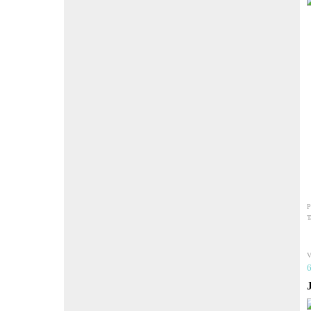
P
T
V
6