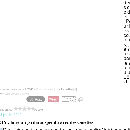
dé
s d
e d
éc
: P
ur l
es
co
leu
s, j
e s
uis
par
ie 
ur 
u 
LE
U,.
osté par lilounonette à 07:45 -
Commentaires [
…
]
- Permalien [
#
]
ags:
Anniversaire à thème
ous aimez ?
0 vote
3 juillet 2013
DIY : faire un jardin suspendu avec des canettes
Voici une peti