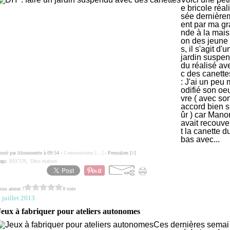
e bricole réali
sée dernière
ent par ma gr
nde à la mais
on des jeune
s, il s'agit d'u
jardin suspen
du réalisé av
c des canette
: J'ai un peu 
odifié son oe
vre ( avec so
accord bien s
ûr ) car Mano
avait recouve
t la canette d
bas avec...
osté par lilounonette à 09:54 -
Commentaires [
…
]
- Permalien [
#
]
ags:
RECUP
,
Déco maison
ous aimez ?
0 vote
 juillet 2013
Jeux à fabriquer pour ateliers autonomes
Ces dernières semai