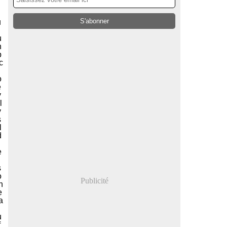
u
u
h
p
ic
o
e
v
l
v
s
l
d
e
s
o
Publicité
n
e
a
u
f