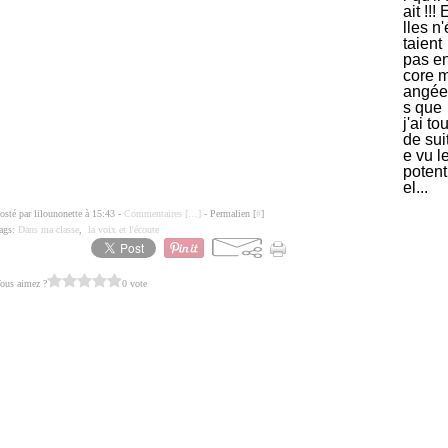
ait !!! 
lles n'
taient
pas e
core 
angée
s que
j'ai tou
de sui
e vu l
potent
el...
osté par lilounonette à 15:43 -
Commentaires [
…
]
- Permalien [
#
]
ags:
Dans ma classe
,
la voix et l'écoute
ous aimez ?
0 vote