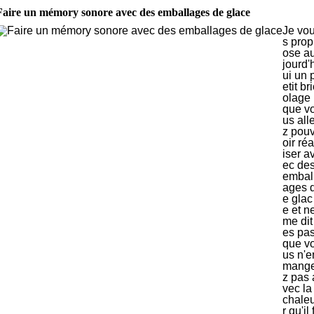
Faire un mémory sonore avec des emballages de glace
Je vo
s prop
ose a
jourd'
ui un 
etit br
olage
que v
us all
z pou
oir réa
iser a
ec de
embal
ages 
e glac
e et n
me dit
es pa
que v
us n'e
mang
z pas 
vec la
chale
r qu'il 