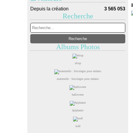
Depuis la création
3 565 053
Recherche
Albums Photos
récup
maternelle : bricolages pour enfants
halloween
épiphanie
noël