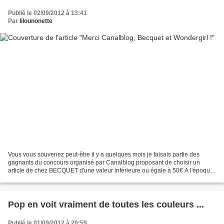
Publié le 02/09/2012 à 13:41
Par
lilounonette
Vous vous souvenez peut-être il y a quelques mois je faisais partie des
gagnants du concours organisé par Canalblog proposant de choisir un
article de chez BECQUET d'une valeur inférieure ou égale à 50€ A l'époque,
j'avais choisi un cache-sommier Finalement,...
Pop en voit vraiment de toutes les couleurs ...
Publié le 01/09/2012 à 20:59