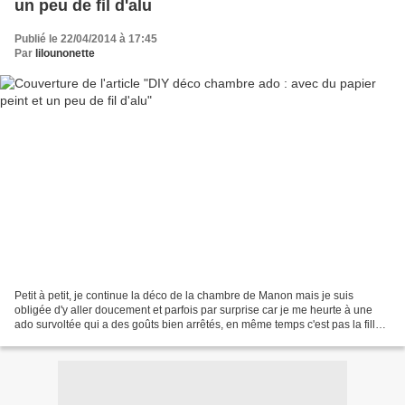
un peu de fil d'alu
Publié le 22/04/2014 à 17:45
Par
lilounonette
Petit à petit, je continue la déco de la chambre de Manon mais je suis
obligée d'y aller doucement et parfois par surprise car je me heurte à une
ado survoltée qui a des goûts bien arrêtés, en même temps c'est pas la fille
de la voisine !!! Alors quand...