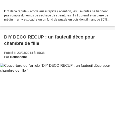
DIY déco rapide = article aussi rapide ( attention, les 5 minutes ne tiennent
pas compte du temps de séchage des peintures !!! ) 1 : prendre un carré de
médium, un vieux cadre ou un fond de puzzle en bois dont il manque 80%
des pièces ( je ne sais pas...
DIY DECO RECUP : un fauteuil déco pour
chambre de fille
Publié le 23/03/2014 à 15:38
Par
lilounonette