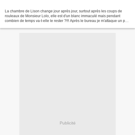
La chambre de Lison change jour après jour, surtout après les coups de
rouleaux de Monsieur Lolo, elle est d'un blanc immaculé mais pendant
combien de temps va-t-elle le rester ?!!! Après le bureau je m'attaque un peu
à la déco car c'est bien joli le...
Publicité