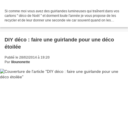
Si comme moi vous avez des guirlandes lumineuses qui traînent dans vos
cartons " déco de Noël " et dorment toute l'année je vous propose de les
recycler et de leur donner une seconde vie car souvent quand on les
récupère le Noël suivant, elles ne fonctionnent...
DIY déco : faire une guirlande pour une déco
étoilée
Publié le 28/02/2014 à 19:20
Par
lilounonette