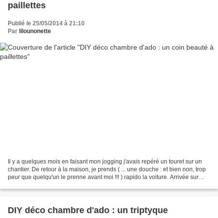
paillettes
Publié le 25/05/2014 à 21:10
Par
lilounonette
Il y a quelques mois en faisant mon jogging j'avais repéré un touret sur un
chantier. De retour à la maison, je prends ( ... une douche : et bien non, trop
peur que quelqu'un le prenne avant moi !!! ) rapido la voiture. Arrivée sur
place je tombe sur...
DIY déco chambre d'ado : un triptyque