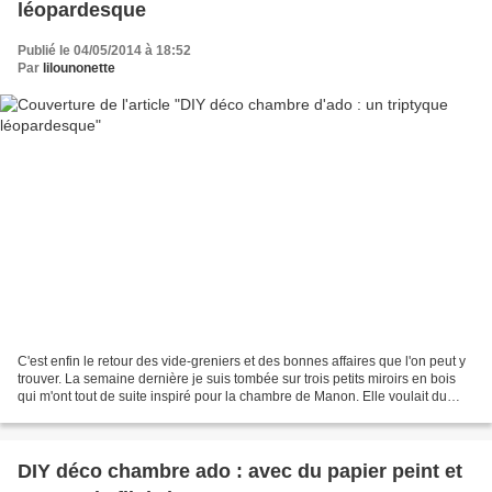
léopardesque
Publié le 04/05/2014 à 18:52
Par
lilounonette
C'est enfin le retour des vide-greniers et des bonnes affaires que l'on peut y
trouver. La semaine dernière je suis tombée sur trois petits miroirs en bois
qui m'ont tout de suite inspiré pour la chambre de Manon. Elle voulait du
gris, du noir, du rose...
DIY déco chambre ado : avec du papier peint et