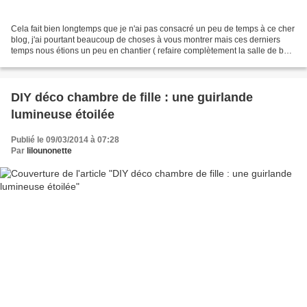
Cela fait bien longtemps que je n'ai pas consacré un peu de temps à ce cher
blog, j'ai pourtant beaucoup de choses à vous montrer mais ces derniers
temps nous étions un peu en chantier ( refaire complètement la salle de bain
). J'avais aussi pas mal de...
DIY déco chambre de fille : une guirlande
lumineuse étoilée
Publié le 09/03/2014 à 07:28
Par
lilounonette