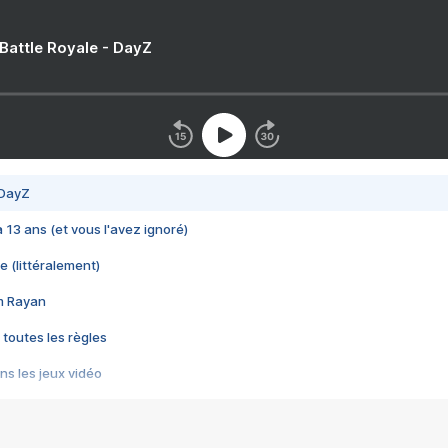
 Battle Royale - DayZ
 DayZ
 a 13 ans (et vous l'avez ignoré)
e (littéralement)
im Rayan
 toutes les règles
s les jeux vidéo
us choquant de Rockstar ? - Le scandale BULLY
e plus moche de Steam