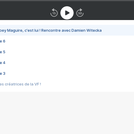
bey Maguire, c'est lui ! Rencontre avec Damien Witecka
e 6
e 5
e 4
e 3
s créatrices de la VF !
e 2
e 1
e Mektoub My Love arrive enfin ! Rencontre avec Shaïn Boumedine et Sal
i : après Toni en famille