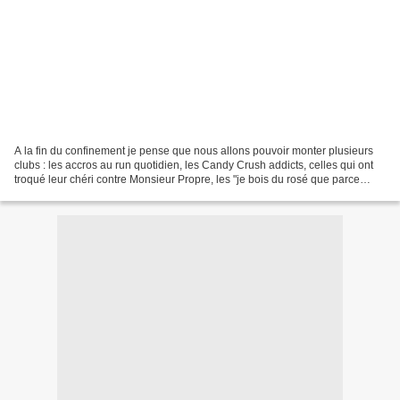
A la fin du confinement je pense que nous allons pouvoir monter plusieurs
clubs : les accros au run quotidien, les Candy Crush addicts, celles qui ont
troqué leur chéri contre Monsieur Propre, les "je bois du rosé que parce
qu'on est en confinement",...