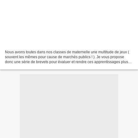
Nous avons toutes dans nos classes de maternelle une multitude de jeux (
souvent les mêmes pour cause de marchés publics ! ). Je vous propose
donc une série de brevets pour évaluer et rendre ces apprentissages plus
concrets tant au niveau des élèves que...