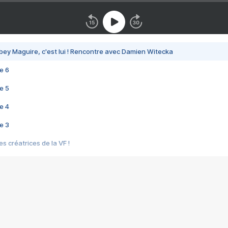
bey Maguire, c'est lui ! Rencontre avec Damien Witecka
e 6
e 5
e 4
e 3
s créatrices de la VF !
e 2
e 1
e Mektoub My Love arrive enfin ! Rencontre avec Shaïn Boumedine et Sal
i : après Toni en famille