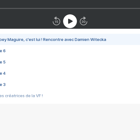
bey Maguire, c'est lui ! Rencontre avec Damien Witecka
e 6
e 5
e 4
e 3
s créatrices de la VF !
e 2
e 1
e Mektoub My Love arrive enfin ! Rencontre avec Shaïn Boumedine et Sal