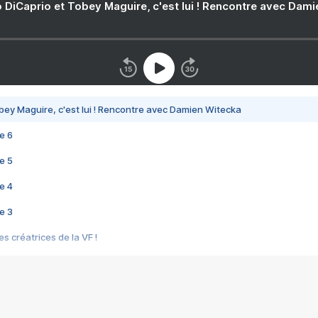
 DiCaprio et Tobey Maguire, c'est lui ! Rencontre avec Dam
bey Maguire, c'est lui ! Rencontre avec Damien Witecka
e 6
e 5
e 4
e 3
s créatrices de la VF !
e 2
e 1
e Mektoub My Love arrive enfin ! Rencontre avec Shaïn Boumedine et Sal