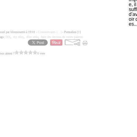
e, il
suff
d'a
oir 
es..
osté par lilounonette à 19:01 -
Commentaires [
…
]
- Permalien [
#
]
ags:
DIY
,
diy déco
,
déco utile
,
faire des dessous de verres palettes
ous aimez ?
0 vote