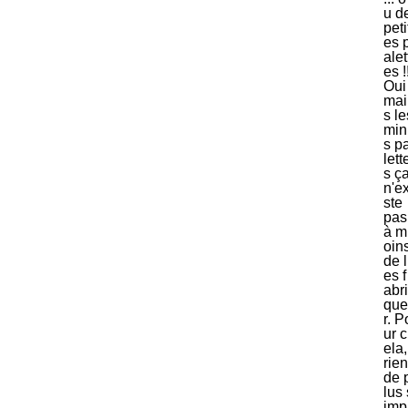
u d
peti
es 
alet
es !
Oui
mai
s le
min
s p
lett
s ç
n'ex
ste
pas
à m
oin
de l
es f
abri
que
r. P
ur c
ela,
rien
de 
lus 
imp