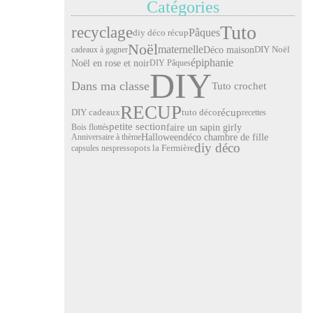
Catégories
Tuto
recyclage
Pâques
diy déco récup
Noël
maternelle
Déco maison
cadeaux à gagner
DIY Noël
épiphanie
Noël en rose et noir
DIY Pâques
DIY
Dans ma classe
Tuto crochet
RECUP
récup
DIY cadeaux
tuto déco
recettes
petite section
faire un sapin girly
Bois flottés
Halloween
déco chambre de fille
Anniversaire à thème
diy déco
pots la Fermière
capsules nespresso