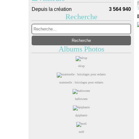
1
Depuis la création
3 564 940
Recherche
Albums Photos
récup
maternelle : bricolages pour enfants
halloween
épiphanie
noël