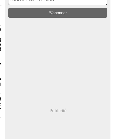
s
e
g
e
d
v
e
o
i
v
d
è
è
Publicité
v
e