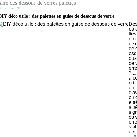
faire des dessous de verres palettes
6 janvier 2015
DIY déco utile : des palettes en guise de dessous de verre
De
pal
ttes
en 
uis
de 
ess
ous
de 
err
? ...
à c
ndit
on
d'a
oir 
e tr
s tr
s gr
os 
err
s al
ors
... o