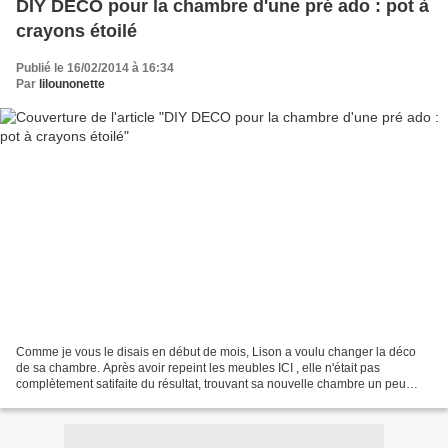
DIY DECO pour la chambre d'une pré ado : pot à
crayons étoilé
Publié le 16/02/2014 à 16:34
Par
lilounonette
Comme je vous le disais en début de mois, Lison a voulu changer la déco
de sa chambre. Après avoir repeint les meubles ICI , elle n'était pas
complètement satifaite du résultat, trouvant sa nouvelle chambre un peu
vide. J'ai donc commencé la longue série...