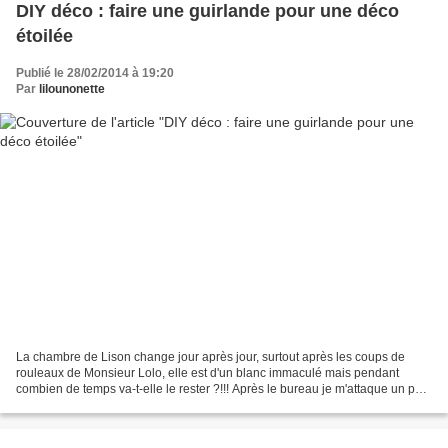
DIY déco : faire une guirlande pour une déco
étoilée
Publié le 28/02/2014 à 19:20
Par
lilounonette
La chambre de Lison change jour après jour, surtout après les coups de
rouleaux de Monsieur Lolo, elle est d'un blanc immaculé mais pendant
combien de temps va-t-elle le rester ?!!! Après le bureau je m'attaque un peu
à la déco car c'est bien joli le...