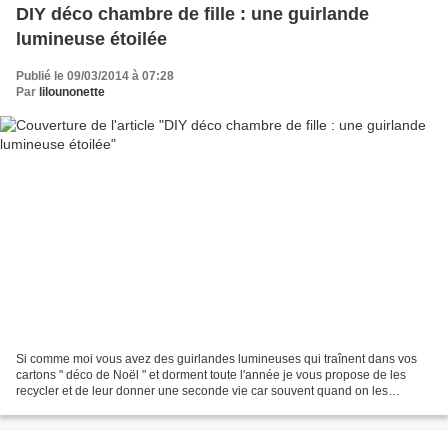
DIY déco chambre de fille : une guirlande
lumineuse étoilée
Publié le 09/03/2014 à 07:28
Par
lilounonette
Si comme moi vous avez des guirlandes lumineuses qui traînent dans vos
cartons " déco de Noël " et dorment toute l'année je vous propose de les
recycler et de leur donner une seconde vie car souvent quand on les
récupère le Noël suivant, elles ne fonctionnent...