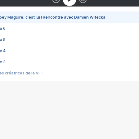
bey Maguire, c'est lui ! Rencontre avec Damien Witecka
e 6
e 5
e 4
e 3
s créatrices de la VF !
e 2
e 1
e Mektoub My Love arrive enfin ! Rencontre avec Shaïn Boumedine et Sal
i : après Toni en famille
elle réalise le bouleversant Dites lui que je l'aime