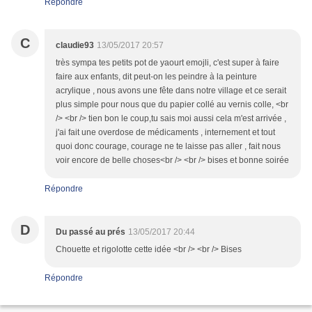
Répondre
C
claudie93
13/05/2017 20:57
très sympa tes petits pot de yaourt emojli, c'est super à faire
faire aux enfants, dit peut-on les peindre à la peinture
acrylique , nous avons une fête dans notre village et ce serait
plus simple pour nous que du papier collé au vernis colle, <br
/> <br /> tien bon le coup,tu sais moi aussi cela m'est arrivée ,
j'ai fait une overdose de médicaments , internement et tout
quoi donc courage, courage ne te laisse pas aller , fait nous
voir encore de belle choses<br /> <br /> bises et bonne soirée
Répondre
D
Du passé au prés
13/05/2017 20:44
Chouette et rigolotte cette idée <br /> <br /> Bises
Répondre