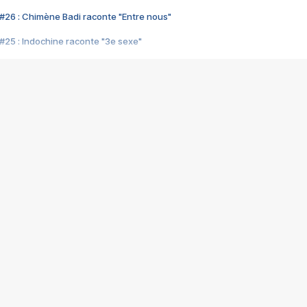
#26 : Chimène Badi raconte "Entre nous"
#25 : Indochine raconte "3e sexe"
#24 : Zaho raconte "C'est chelou"
#23 : Patrick Bruel raconte "Au café des délices"
#22 : Kyo raconte "Le chemin"
#21 : Nolwenn Leroy raconte "Cassé"
#20 : Patrick Hernandez raconte "Born to be alive"
#19 : Lorie raconte "Près de moi"
#18 : Michael Jones raconte "A nos actes manqués" (avec Jean-Jacque
#17 : Khaled raconte "Aïcha"
#16 : Corneille raconte "Parce qu'on vient de loin"
#15 : Indochine raconte "L'aventurier"