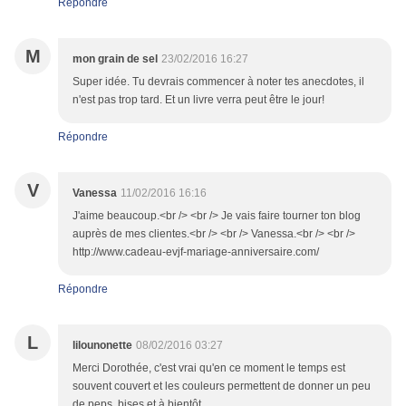
Répondre
M
mon grain de sel
23/02/2016 16:27
Super idée. Tu devrais commencer à noter tes anecdotes, il
n'est pas trop tard. Et un livre verra peut être le jour!
Répondre
V
Vanessa
11/02/2016 16:16
J'aime beaucoup.<br /> <br /> Je vais faire tourner ton blog
auprès de mes clientes.<br /> <br /> Vanessa.<br /> <br />
http://www.cadeau-evjf-mariage-anniversaire.com/
Répondre
L
lilounonette
08/02/2016 03:27
Merci Dorothée, c'est vrai qu'en ce moment le temps est
souvent couvert et les couleurs permettent de donner un peu
de peps, bises et à bientôt ...