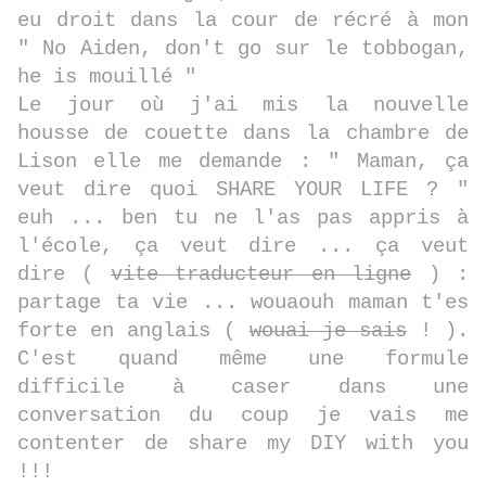
eu droit dans la cour de récré à mon
" No Aiden, don't go sur le tobbogan,
he is mouillé "
Le jour où j'ai mis la nouvelle
housse de couette dans la chambre de
Lison elle me demande : " Maman, ça
veut dire quoi SHARE YOUR LIFE ? "
euh ... ben tu ne l'as pas appris à
l'école, ça veut dire ... ça veut
dire (
vite traducteur en ligne
) :
partage ta vie ... wouaouh maman t'es
forte en anglais (
wouai je sais
! ).
C'est quand même une formule
difficile à caser dans une
conversation du coup je vais me
contenter de share my DIY with you
!!!