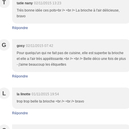
T
tatie nany
02/11/2015 13:23
Très bonne idée ces pots<br /> <br /> La brioche à l'air délicieuse,
bravo
Répondre
G
gosy
02/11/2015 07:42
Pour quelqu'un qui ne fait pas de cuisine, elle est superbe ta brioche
et elle a l'air très appétissante.<br /> <br /> Belle déco une fois de plus
- j'aime beaucoup les étiquettes
Répondre
L
la linotte
01/11/2015 19:54
trop trop belle ta brioche <br /> <br /> bravo
Répondre