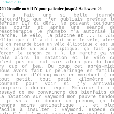
1 octobre 2015
Défi 6trouille ou 6 DIY pour patienter jusqu'à Halloween #6
Il a fait une si belle journé
aujourd'hui que j'en oubliais presque l
dernier DIY du défi. Ne pouvant toujour
pas courir et après une séance d
mésothérapie le rhumato m'a autorisé l
marche, le vélo, la piscine et ...
le vél
élliptique ( il a dit oui pour le vélo, alor
si on regarde bien un vélo élliptique c'est u
vélo juste un peu élliptique, ça fait pa
La marche ça v
forcer le tendon ça ! ).
mais alors la natation et le vélo c
n'est pas du tout mais alors pas du tou
my cup of tea. Du coup cet après-mid
nous avons fait un pèlerinage en famill
: mon tour d'étang mais en marchant ( u
tout petit, tout petit kilomètre e
courant pour voir si j'y arrivai
toujours ) durant lequel Monsieur Lolo 
essayé de me convaincre des bienfaits d
la natation sur Raymond mon pauvre tendo
( je vais lui donner un prénom, ça l
rendra moins antipathique ... et plu
facile à insulter : Raymond, espèce d