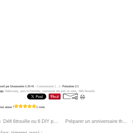
osté par lilounonette à 20:41 -
Commentaires [
…
]
- Permalien [
#
]
ags:
Halloween
,
pots la Fermière
,
customiser des pots en verre
,
Défi 6trouille
ous aimez ?
2 votes
Défi 6trouille ou 6 DIY pour patienter jusqu'à Halloween #5
Préparer un anniversaire thème agents secrets : jeux et animation
Vous aimerez aussi :