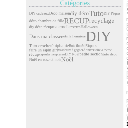
Catégories
Tuto
diy déco
Déco maison
DIY cadeaux
DIY Pâques
RECUP
recyclage
déco chambre de fille
maternelle
Halloween
diy déco récup
recettes
DIY
Dans ma classe
pots la Fermière
Pâques
épiphanie
Tuto crochet
Bois flottés
faire un sapin girly
cadeaux à gagner
Anniversaire à thème
petite section
récup
capsules nespresso
DIY Noël
tuto déco
Noël
Noël en rose et noir