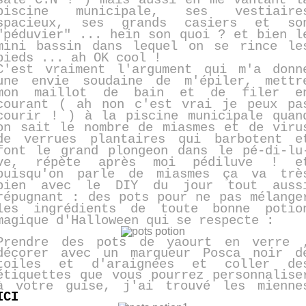
sale C.N ! ) mais aussi en me vantant l
piscine municipale, ses vestiaire
spacieux, ses grands casiers et so
"péduvier" ... hein son quoi ? et bien l
mini bassin dans lequel on se rince le
pieds ... ah OK cool !
C'est vraiment l'argument qui m'a donn
une envie soudaine de m'épiler, mettr
mon maillot de bain et de filer e
courant ( ah non c'est vrai je peux pa
courir ! ) à la piscine municipale quan
on sait le nombre de miasmes et de viru
de verrues plantaires qui barbotent e
font le grand plongeon dans le pé-di-lu
ve, répète après moi pédiluve ! e
puisqu'on parle de miasmes ça va trè
bien avec le DIY du jour tout auss
répugnant : des pots pour ne pas mélange
les ingrédients de toute bonne potio
magique d'Halloween qui se respecte :
Prendre des pots de yaourt en verre 
décorer avec un marqueur Posca noir d
toiles et d'araignées et coller de
étiquettes que vous pourrez personnalise
à votre guise, j'ai trouvé les mienne
ICI