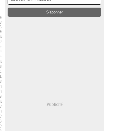
e
e
s
e
a
o
s
n
s
a
e
t
i
e
n
n
s
a
Publicité
e
n
e
s
e