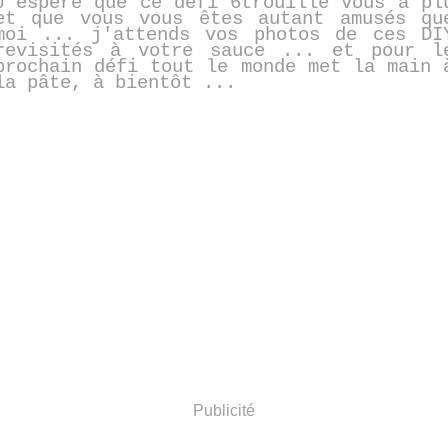
J'espère que ce défi 6trouille vous a pl
et que vous vous êtes autant amusés qu
moi ... j'attends vos photos de ces DI
revisités à votre sauce ... et pour l
prochain défi tout le monde met la main 
la pâte, à bientôt ...
Publicité