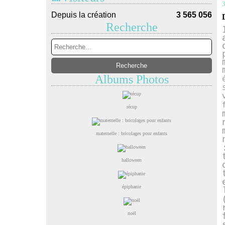
3
Depuis la création
3 565 056
Recherche
Albums Photos
récup
maternelle : bricolages pour enfants
halloween
épiphanie
noël