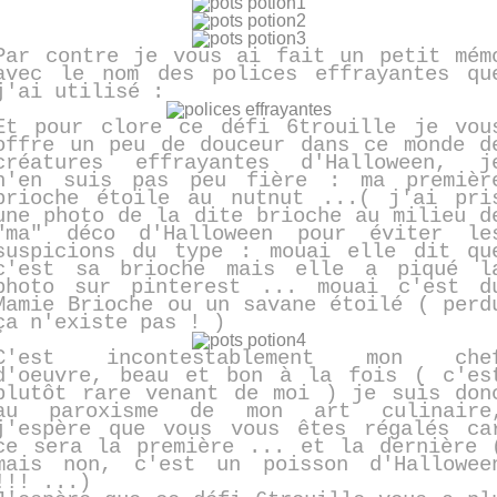
Par contre je vous ai fait un petit mém
avec le nom des polices effrayantes qu
j'ai utilisé :
Et pour clore ce défi 6trouille je vou
offre un peu de douceur dans ce monde d
créatures effrayantes d'Halloween, j
n'en suis pas peu fière : ma premièr
brioche étoile au nutnut ...( j'ai pri
une photo de la dite brioche au milieu d
"ma" déco d'Halloween pour éviter le
suspicions du type : mouai elle dit qu
c'est sa brioche mais elle a piqué l
photo sur pinterest ... mouai c'est d
Mamie Brioche ou un savane étoilé ( perd
ça n'existe pas ! )
C'est incontestablement mon che
d'oeuvre, beau et bon à la fois ( c'es
plutôt rare venant de moi ) je suis don
au paroxisme de mon art culinaire
j'espère que vous vous êtes régalés ca
ce sera la première ... et la dernière 
mais non, c'est un poisson d'Hallowee
!!! ...)