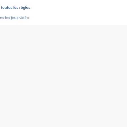
 toutes les règles
s les jeux vidéo
us choquant de Rockstar ? - Le scandale BULLY
e plus moche de Steam
du RÊVE tourne au CAUCHEMAR
pendant 8 heures
it… à tort
umiliés par un jeu vidéo
ire - Final Fantasy 8
ti un empire - Age of Empires
story DOFUS
tard, il crée l'un des pires jeux de tous les temps, MindsEye.