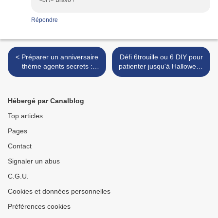
<br /> Bravo !
Répondre
< Préparer un anniversaire
Défi 6trouille ou 6 DIY pour
thème agents secrets :
patienter jusqu'à Halloween
déco de table bombes
#1 >
Hébergé par Canalblog
Top articles
Pages
Contact
Signaler un abus
C.G.U.
Cookies et données personnelles
Préférences cookies