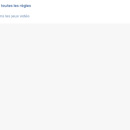
 toutes les règles
s les jeux vidéo
us choquant de Rockstar ? - Le scandale BULLY
e plus moche de Steam
du RÊVE tourne au CAUCHEMAR
pendant 8 heures
it… à tort
umiliés par un jeu vidéo
ire - Final Fantasy 8
ti un empire - Age of Empires
story DOFUS
tard, il crée l'un des pires jeux de tous les temps, MindsEye.