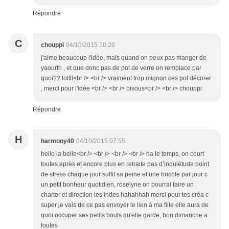
Répondre
C
chouppi
04/10/2015 10:20
j'aime beaucoup l'idée, mais quand on peux pas manger de
yaourth , et que donc pas de pot de verre on remplace par
quoi?? lollll<br /> <br /> vraiment trop mignon ces pot décorer
, merci pour l'idée <br /> <br /> bisous<br /> <br /> chouppi
Répondre
H
harmony40
04/10/2015 07:55
hello la belle<br /> <br /> <br /> <br /> ha le temps, on court
toutes après et encore plus en retraite pas d’inquiétude point
de stress chaque jour suffit sa peine et une bricole par jour c
un petit bonheur quotidien, roselyne on pourrai faire un
charter et direction les indes hahahhah merci pour tes créa c
super je vais de ce pas envoyer le lien à ma fille elle aura de
quoi occuper ses petits bouts qu'elle garde, bon dimanche a
toutes