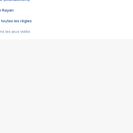
im Rayan
 toutes les règles
s les jeux vidéo
us choquant de Rockstar ? - Le scandale BULLY
e plus moche de Steam
du RÊVE tourne au CAUCHEMAR
pendant 8 heures
it… à tort
umiliés par un jeu vidéo
ire - Final Fantasy 8
ti un empire - Age of Empires
story DOFUS