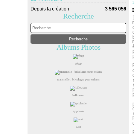
1
Depuis la création
3 565 056
Recherche
Albums Photos
récup
maternelle : bricolages pour enfants
halloween
épiphanie
noël