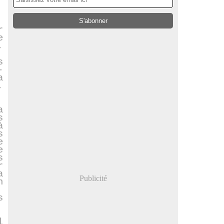
r
e
,
s
-
a
,
a
s
à
s
e
e
s
r
a
Publicité
n
s
l