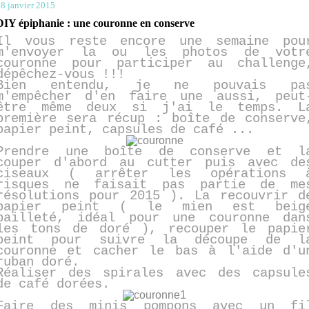
8 janvier 2015
DIY épiphanie : une couronne en conserve
Il vous reste encore une semaine pou
m'envoyer la ou les photos de votr
couronne pour participer au challenge
dépêchez-vous !!!
Bien entendu, je ne pouvais pa
m'empêcher d'en faire une aussi, peut
être même deux si j'ai le temps. L
première sera récup : boîte de conserve
papier peint, capsules de café ...
Prendre une boîte de conserve et l
couper d'abord au cutter puis avec de
ciseaux ( arrêter les opérations 
risques ne faisait pas partie de me
résolutions pour 2015 ). La recouvrir d
papier peint ( le mien est beig
pailleté, idéal pour une couronne dan
les tons de doré ), recouper le papie
peint pour suivre la découpe de l
couronne et cacher le bas à l'aide d'u
ruban doré.
Réaliser des spirales avec des capsule
de café dorées.
Faire des minis pompons avec un fi