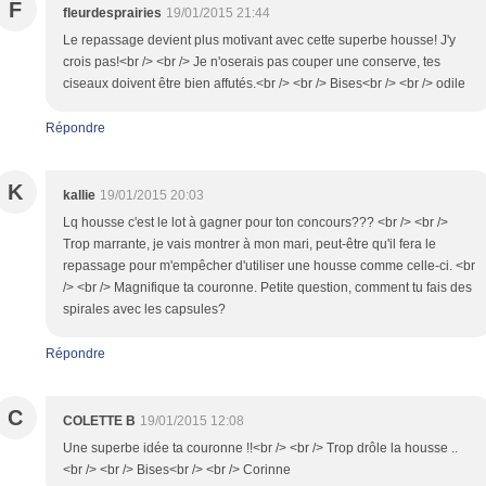
F
fleurdesprairies
19/01/2015 21:44
Le repassage devient plus motivant avec cette superbe housse! J'y
crois pas!<br /> <br /> Je n'oserais pas couper une conserve, tes
ciseaux doivent être bien affutés.<br /> <br /> Bises<br /> <br /> odile
Répondre
K
kallie
19/01/2015 20:03
Lq housse c'est le lot à gagner pour ton concours??? <br /> <br />
Trop marrante, je vais montrer à mon mari, peut-être qu'il fera le
repassage pour m'empêcher d'utiliser une housse comme celle-ci. <br
/> <br /> Magnifique ta couronne. Petite question, comment tu fais des
spirales avec les capsules?
Répondre
C
COLETTE B
19/01/2015 12:08
Une superbe idée ta couronne !!<br /> <br /> Trop drôle la housse ..
<br /> <br /> Bises<br /> <br /> Corinne