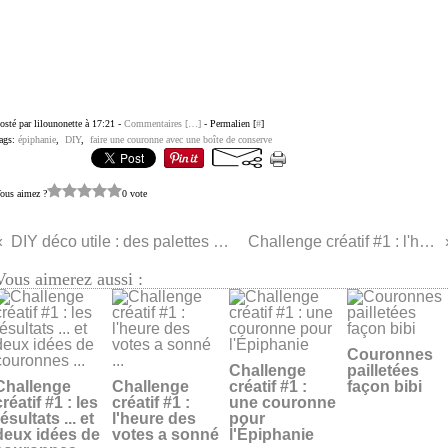
osté par lilounonette à 17:21 -
Commentaires [
…
]
- Permalien [
#
]
ags:
épiphanie
,
DIY
,
faire une couronne avec une boîte de conserve
ous aimez ?
0 vote
DIY déco utile : des palettes en guise de dessous de verre
Challenge créatif #1 : l'heure des votes a sonné ...
Vous aimerez aussi :
Couronnes
Challenge
pailletées
Challenge
Challenge
créatif #1 :
façon bibi
créatif #1 : les
créatif #1 :
une couronne
résultats ... et
l'heure des
pour
deux idées de
votes a sonné
l'Épiphanie