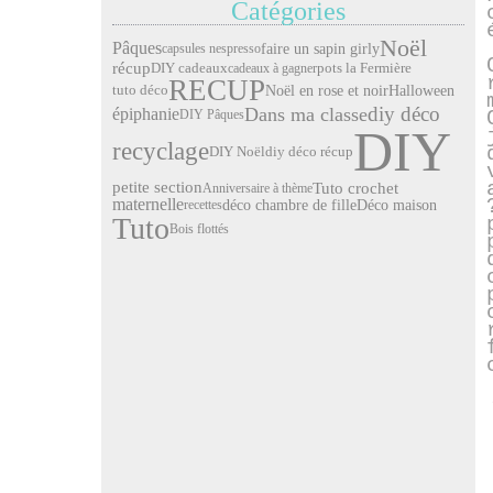
Catégories
Noël
Pâques
faire un sapin girly
capsules nespresso
récup
pots la Fermière
DIY cadeaux
cadeaux à gagner
RECUP
Noël en rose et noir
Halloween
tuto déco
diy déco
Dans ma classe
épiphanie
DIY Pâques
DIY
recyclage
DIY Noël
diy déco récup
petite section
Tuto crochet
Anniversaire à thème
maternelle
déco chambre de fille
Déco maison
recettes
Tuto
Bois flottés