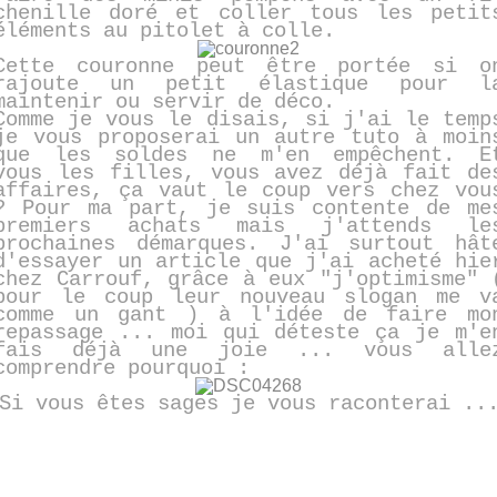
chenille doré et coller tous les petit
éléments au pitolet à colle.
Cette couronne peut être portée si o
rajoute un petit élastique pour l
maintenir ou servir de déco.
Comme je vous le disais, si j'ai le temp
je vous proposerai un autre tuto à moin
que les soldes ne m'en empêchent. E
vous les filles, vous avez déjà fait de
affaires, ça vaut le coup vers chez vou
? Pour ma part, je suis contente de me
premiers achats mais j'attends le
prochaines démarques. J'ai surtout hât
d'essayer un article que j'ai acheté hie
chez Carrouf, grâce à eux "j'optimisme" 
pour le coup leur nouveau slogan me v
comme un gant ) à l'idée de faire mo
repassage ... moi qui déteste ça je m'e
fais déjà une joie ... vous alle
comprendre pourquoi :
Si vous êtes sages je vous raconterai ..