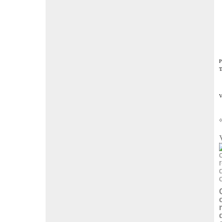
P
T
V