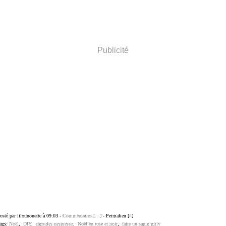
Publicité
osté par lilounonette à 09:03 -
Commentaires [
…
]
- Permalien [
#
]
ags:
Noël
,
DIY
,
capsules nespresso
,
Noël en rose et noir
,
faire un sapin girly