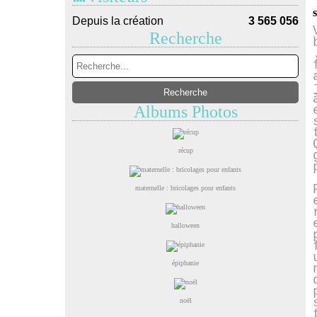
Depuis la création
3 565 056
Recherche
Albums Photos
récup
maternelle : bricolages pour enfants
halloween
épiphanie
noël