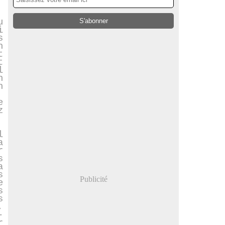
u
i
s
n
t
t
l
n
n
e
z
l
a
r
s
a
s
Publicité
e
s
s
,
-
r