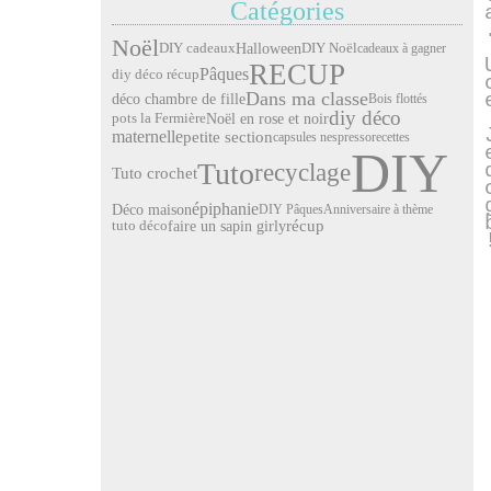
Catégories
Noël
Halloween
DIY cadeaux
DIY Noël
cadeaux à gagner
RECUP
Pâques
diy déco récup
Dans ma classe
déco chambre de fille
Bois flottés
diy déco
pots la Fermière
Noël en rose et noir
maternelle
petite section
capsules nespresso
recettes
DIY
Tuto
recyclage
Tuto crochet
épiphanie
Déco maison
DIY Pâques
Anniversaire à thème
faire un sapin girly
récup
tuto déco