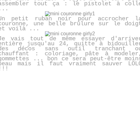
assembler tout ça : le pistolet à coll
...
Un petit ruban noir pour accrocher l
couronne, une belle brûlure sur le doig
et voilà ...
Je vais tout de même essayer d'arrive
entière jusqu'au 24, quitte à bidouille
des décos sans outil tranchant o
chauffant : coloriage, pâte à modeler
gommettes ... bon ce sera peut-être moin
beau mais il faut vraiment sauver LOL
!!!