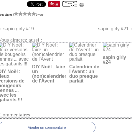
ous aimez ?
0 vote
sapin girly #19
sapin girly #21
Vous aimerez aussi :
sapin girly
#24
DIY Noël : faire
Calendrier de
DIY Noël :
un
l'Avent : un
deux
(non)calendrier
duo presque
versions de
de l'Avent
parfait
bougeoirs
rennes ...
avec les
gabarits !!!
Commentaires
Ajouter un commentaire