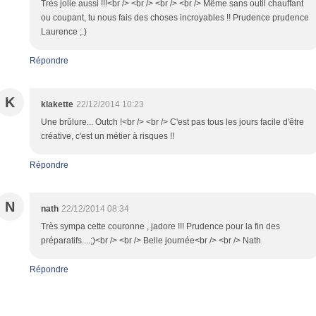
Très jolie aussi !!!<br /> <br /> <br /> <br /> Même sans outil chauffant
ou coupant, tu nous fais des choses incroyables !! Prudence prudence
Laurence ;.)
Répondre
K
klakette
22/12/2014 10:23
Une brûlure... Outch !<br /> <br /> C'est pas tous les jours facile d'être
créative, c'est un métier à risques !!
Répondre
N
nath
22/12/2014 08:34
Très sympa cette couronne , jadore !!! Prudence pour la fin des
préparatifs....;)<br /> <br /> Belle journée<br /> <br /> Nath
Répondre