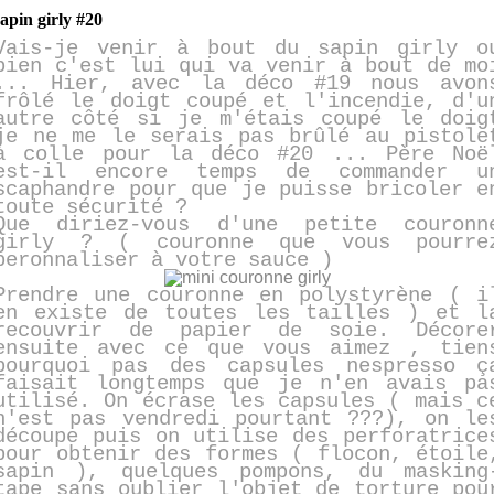
sapin girly #20
Vais-je venir à bout du sapin girly o
bien c'est lui qui va venir à bout de mo
... Hier, avec la déco #19 nous avon
frôlé le doigt coupé et l'incendie, d'u
autre côté si je m'étais coupé le doig
je ne me le serais pas brûlé au pistole
à colle pour la déco #20 ... Père Noë
est-il encore temps de commander u
scaphandre pour que je puisse bricoler e
toute sécurité ?
Que diriez-vous d'une petite couronn
girly ? ( couronne que vous pourre
peronnaliser à votre sauce )
Prendre une couronne en polystyrène ( i
en existe de toutes les tailles ) et l
recouvrir de papier de soie. Décore
ensuite avec ce que vous aimez , tien
pourquoi pas des capsules nespresso ç
faisait longtemps que je n'en avais pa
utilisé. On écrase les capsules ( mais c
n'est pas vendredi pourtant ???), on le
découpe puis on utilise des perforatrice
pour obtenir des formes ( flocon, étoile
sapin ), quelques pompons, du masking
tape sans oublier l'objet de torture pou