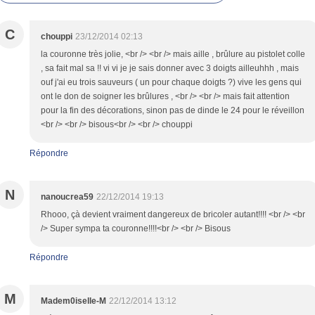
C
chouppi
23/12/2014 02:13
la couronne très jolie, <br /> <br /> mais aille , brûlure au pistolet colle
, sa fait mal sa !! vi vi je je sais donner avec 3 doigts ailleuhhh , mais
ouf j'ai eu trois sauveurs ( un pour chaque doigts ?) vive les gens qui
ont le don de soigner les brûlures , <br /> <br /> mais fait attention
pour la fin des décorations, sinon pas de dinde le 24 pour le réveillon
<br /> <br /> bisous<br /> <br /> chouppi
Répondre
N
nanoucrea59
22/12/2014 19:13
Rhooo, çà devient vraiment dangereux de bricoler autant!!!! <br /> <br
/> Super sympa ta couronne!!!!<br /> <br /> Bisous
Répondre
M
Madem0iselle-M
22/12/2014 13:12