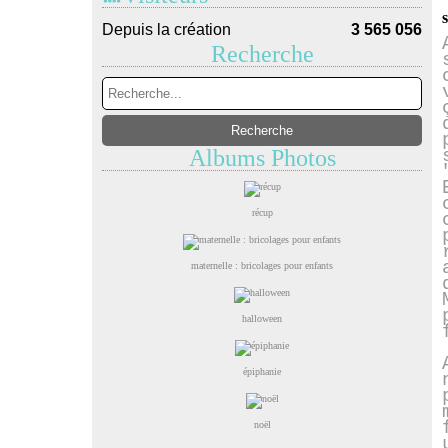
Depuis la création
3 565 056
Recherche
Albums Photos
récup
maternelle : bricolages pour enfants
halloween
épiphanie
noël