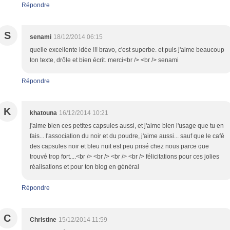
Répondre
S
senami
18/12/2014 06:15
quelle excellente idée !!! bravo, c'est superbe. et puis j'aime beaucoup
ton texte, drôle et bien écrit. merci<br /> <br /> senami
Répondre
K
khatouna
16/12/2014 10:21
j'aime bien ces petites capsules aussi, et j'aime bien l'usage que tu en
fais... l'association du noir et du poudre, j'aime aussi... sauf que le café
des capsules noir et bleu nuit est peu prisé chez nous parce que
trouvé trop fort....<br /> <br /> <br /> <br /> félicitations pour ces jolies
réalisations et pour ton blog en général
Répondre
C
Christine
15/12/2014 11:59