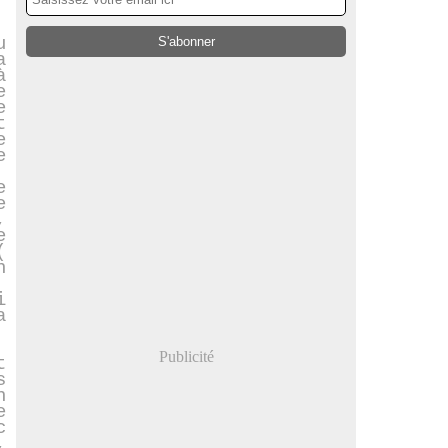
u
a
à
e
e
t
e
e
e
e
,
e
(
n
i
a
Publicité
t
s
n
e
c
,