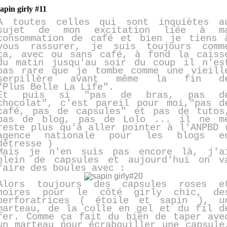
sapin girly #11
A toutes celles qui sont inquiètes a
sujet de mon excitation liée à m
consommation de café et bien je tiens 
vous rassurer, je suis toujours comm
ça, avec ou sans café, à fond la caiss
du matin jusqu'au soir du coup il n'es
pas rare que je tombe comme une vieill
serpillère avant même la fin d
"Plus Belle La Life".
Et puis si "pas de bras, pas d
chocolat", c'est pareil pour moi,"pas d
café, pas de capsules" et pas de tutos
pas de blog, pas de Lolo ... il ne m
reste plus qu'à aller pointer à l'ANPBD 
agence nationale pour les blogs e
détresse )
Mais je n'en suis pas encore là, j'a
plein de capsules et aujourd'hui on v
faire des boules avec :
Alors toujours des capsules roses e
noires pour le côté girly chic, de
perforatrices ( étoile et sapin ), u
marteau, de la colle en gel et du fil d
fer. Comme ça fait du bien de taper ave
un marteau pour écrabouiller une capsule