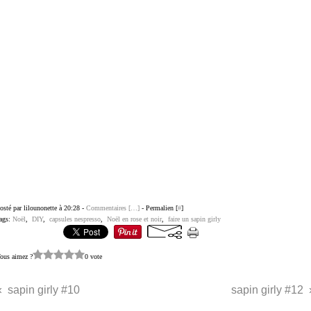
osté par lilounonette à 20:28 -
Commentaires [
…
]
- Permalien [
#
]
ags:
Noël
,
DIY
,
capsules nespresso
,
Noël en rose et noir
,
faire un sapin girly
ous aimez ?
0 vote
sapin girly #10
sapin girly #12