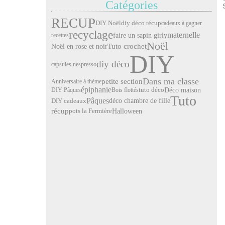
Catégories
RECUP
DIY Noël
diy déco récup
cadeaux à gagner
recyclage
maternelle
faire un sapin girly
recettes
Noël
Noël en rose et noir
Tuto crochet
DIY
diy déco
capsules nespresso
Dans ma classe
petite section
Anniversaire à thème
épiphanie
Déco maison
DIY Pâques
Bois flottés
tuto déco
Tuto
Pâques
déco chambre de fille
DIY cadeaux
récup
pots la Fermière
Halloween