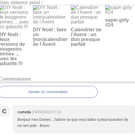
Vous aimerez aussi :
sapin girly
#24
DIY Noël : faire
Calendrier de
DIY Noël :
un
l'Avent : un
deux
(non)calendrier
duo presque
versions de
de l'Avent
parfait
bougeoirs
rennes ...
avec les
gabarits !!!
Commentaires
Ajouter un commentaire
C
camelia
29/09/2016 07:33
Bonjour mes Dames , J'adore se que vous faites surtout question de
ne rien jeter . Bravo