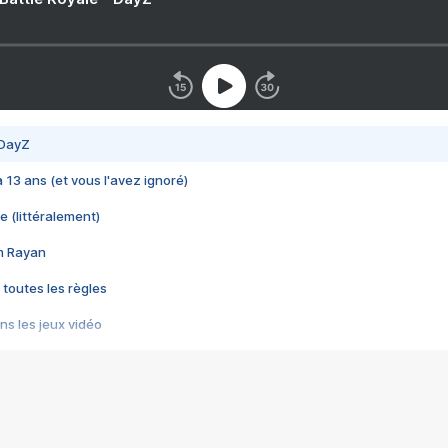
 DayZ
 a 13 ans (et vous l'avez ignoré)
e (littéralement)
im Rayan
 toutes les règles
s les jeux vidéo
us choquant de Rockstar ? - Le scandale BULLY
e plus moche de Steam
du RÊVE tourne au CAUCHEMAR