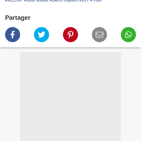
#RECUP
#Bois flottés
#Déco maison
#DIY
#Tuto
Partager