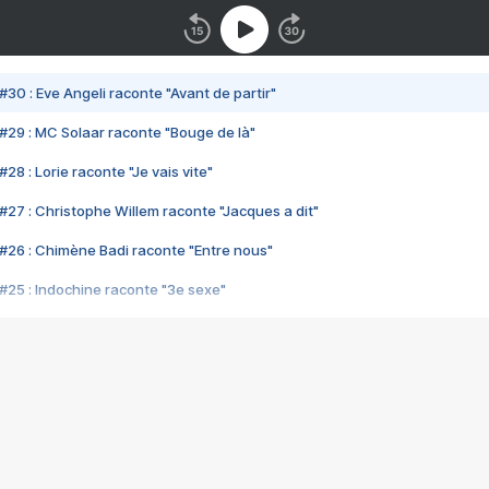
#30 : Eve Angeli raconte "Avant de partir"
#29 : MC Solaar raconte "Bouge de là"
28 : Lorie raconte "Je vais vite"
#27 : Christophe Willem raconte "Jacques a dit"
#26 : Chimène Badi raconte "Entre nous"
#25 : Indochine raconte "3e sexe"
#24 : Zaho raconte "C'est chelou"
#23 : Patrick Bruel raconte "Au café des délices"
#22 : Kyo raconte "Le chemin"
#21 : Nolwenn Leroy raconte "Cassé"
#20 : Patrick Hernandez raconte "Born to be alive"