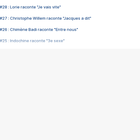
28 : Lorie raconte "Je vais vite"
#27 : Christophe Willem raconte "Jacques a dit"
#26 : Chimène Badi raconte "Entre nous"
#25 : Indochine raconte "3e sexe"
#24 : Zaho raconte "C'est chelou"
#23 : Patrick Bruel raconte "Au café des délices"
#22 : Kyo raconte "Le chemin"
#21 : Nolwenn Leroy raconte "Cassé"
#20 : Patrick Hernandez raconte "Born to be alive"
#19 : Lorie raconte "Près de moi"
#18 : Michael Jones raconte "A nos actes manqués" (avec Jean-Jacque
#17 : Khaled raconte "Aïcha"