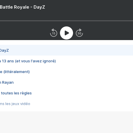
 Battle Royale - DayZ
 DayZ
 a 13 ans (et vous l'avez ignoré)
e (littéralement)
im Rayan
 toutes les règles
s les jeux vidéo
us choquant de Rockstar ? - Le scandale BULLY
e plus moche de Steam