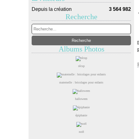
Depuis la création
3 564 982
Recherche
Albums Photos
récup
maternelle : bricolages pour enfants
halloween
épiphanie
noël