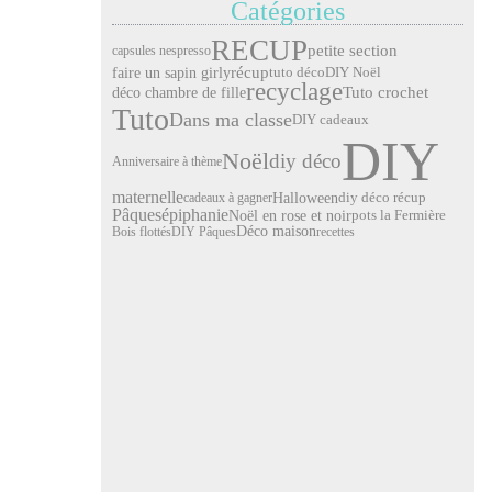
Catégories
RECUP
petite section
capsules nespresso
faire un sapin girly
récup
tuto déco
DIY Noël
recyclage
Tuto crochet
déco chambre de fille
Tuto
Dans ma classe
DIY cadeaux
DIY
Noël
diy déco
Anniversaire à thème
maternelle
Halloween
cadeaux à gagner
diy déco récup
Pâques
épiphanie
Noël en rose et noir
pots la Fermière
Déco maison
Bois flottés
DIY Pâques
recettes